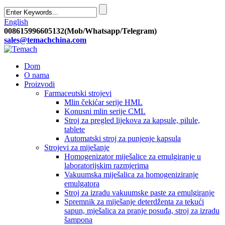
English
008615996605132(Mob/Whatsapp/Telegram)
sales@temachchina.com
Dom
O nama
Proizvodi
Farmaceutski strojevi
Mlin čekićar serije HML
Konusni mlin serije CML
Stroj za pregled lijekova za kapsule, pilule,
tablete
Automatski stroj za punjenje kapsula
Strojevi za miješanje
Homogenizator miješalice za emulgiranje u
laboratorijskim razmjerima
Vakuumska miješalica za homogeniziranje
emulgatora
Stroj za izradu vakuumske paste za emulgiranje
Spremnik za miješanje deterdženta za tekući
sapun, mješalica za pranje posuđa, stroj za izradu
šampona