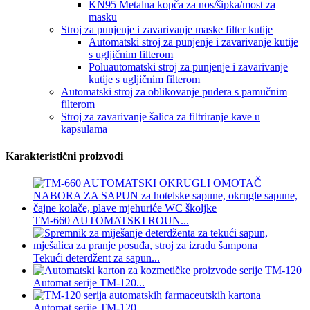
KN95 Metalna kopča za nos/šipka/most za
masku
Stroj za punjenje i zavarivanje maske filter kutije
Automatski stroj za punjenje i zavarivanje kutije
s ugljičnim filterom
Poluautomatski stroj za punjenje i zavarivanje
kutije s ugljičnim filterom
Automatski stroj za oblikovanje pudera s pamučnim
filterom
Stroj za zavarivanje šalica za filtriranje kave u
kapsulama
Karakteristični proizvodi
TM-660 AUTOMATSKI ROUN...
Tekući deterdžent za sapun...
Automat serije TM-120...
Automat serije TM-120...