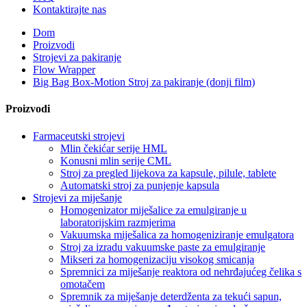
Kontaktirajte nas
Dom
Proizvodi
Strojevi za pakiranje
Flow Wrapper
Big Bag Box-Motion Stroj za pakiranje (donji film)
Proizvodi
Farmaceutski strojevi
Mlin čekićar serije HML
Konusni mlin serije CML
Stroj za pregled lijekova za kapsule, pilule, tablete
Automatski stroj za punjenje kapsula
Strojevi za miješanje
Homogenizator miješalice za emulgiranje u
laboratorijskim razmjerima
Vakuumska miješalica za homogeniziranje emulgatora
Stroj za izradu vakuumske paste za emulgiranje
Mikseri za homogenizaciju visokog smicanja
Spremnici za miješanje reaktora od nehrđajućeg čelika s
omotačem
Spremnik za miješanje deterdženta za tekući sapun,