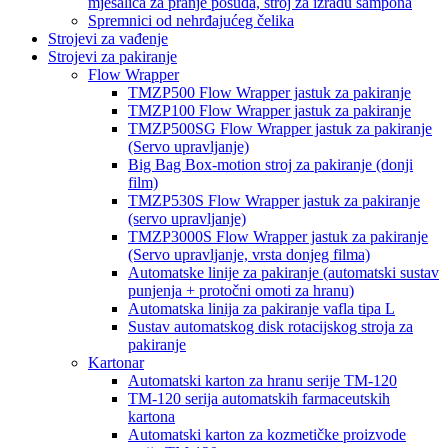
mješalica za pranje posuđa, stroj za izradu šampona
Spremnici od nehrđajućeg čelika
Strojevi za vađenje
Strojevi za pakiranje
Flow Wrapper
TMZP500 Flow Wrapper jastuk za pakiranje
TMZP100 Flow Wrapper jastuk za pakiranje
TMZP500SG Flow Wrapper jastuk za pakiranje
(Servo upravljanje)
Big Bag Box-motion stroj za pakiranje (donji
film)
TMZP530S Flow Wrapper jastuk za pakiranje
(servo upravljanje)
TMZP3000S Flow Wrapper jastuk za pakiranje
(Servo upravljanje, vrsta donjeg filma)
Automatske linije za pakiranje (automatski sustav
punjenja + protočni omoti za hranu)
Automatska linija za pakiranje vafla tipa L
Sustav automatskog disk rotacijskog stroja za
pakiranje
Kartonar
Automatski karton za hranu serije TM-120
TM-120 serija automatskih farmaceutskih
kartona
Automatski karton za kozmetičke proizvode