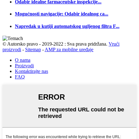
Odabir idealne farmaceutske inspekcije...
Mogućnosti navigacije: Odabir idealnog ca...
Napredak u kutiji automatskog ugljenog filtra F...
© Autorsko pravo - 2019-2022 : Sva prava pridržana.
Vrući
proizvodi
-
Sitemap
-
AMP za mobilne uređaje
O nama
Proizvodi
Kontaktirajte nas
FAQ