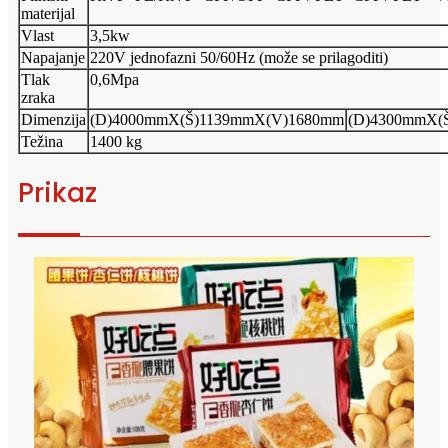
materijal
Vlast
3,5kw
Napajanje
220V jednofazni 50/60Hz (može se prilagoditi)
Tlak
0,6Mpa
zraka
Dimenzija
(D)4000mmX(Š)1139mmX(V)1680mm
(D)4300mmX(
Težina
1400 kg
Prikaz