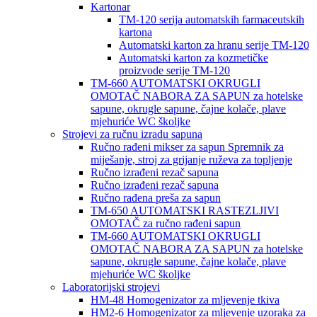
Kartonar
TM-120 serija automatskih farmaceutskih
kartona
Automatski karton za hranu serije TM-120
Automatski karton za kozmetičke
proizvode serije TM-120
TM-660 AUTOMATSKI OKRUGLI
OMOTAČ NABORA ZA SAPUN za hotelske
sapune, okrugle sapune, čajne kolače, plave
mjehuriće WC školjke
Strojevi za ručnu izradu sapuna
Ručno rađeni mikser za sapun Spremnik za
miješanje, stroj za grijanje ruževa za topljenje
Ručno izrađeni rezač sapuna
Ručno izrađeni rezač sapuna
Ručno rađena preša za sapun
TM-650 AUTOMATSKI RASTEZLJIVI
OMOTAČ za ručno rađeni sapun
TM-660 AUTOMATSKI OKRUGLI
OMOTAČ NABORA ZA SAPUN za hotelske
sapune, okrugle sapune, čajne kolače, plave
mjehuriće WC školjke
Laboratorijski strojevi
HM-48 Homogenizator za mljevenje tkiva
HM2-6 Homogenizator za mljevenje uzoraka za