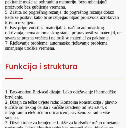
pakiranje može se pohraniti u memoriju, brzo mijenjajući
proizvode bez gubljenja vremena.
5. Zaštita od pogrešnog rezanja: do pogrešnog rezanja dolazi
kada se postavi kako bi se izbjegao otpad proizvoda uzrokovan
krivim rezanjem.
6. Bez pripravnosti za materijal: U načinu automatskog
otkrivanja, nema automatskog stanja pripravnosti za materijal, ne
stvara se prazna vrećica i ne troši se materijal za pakiranje.
7. Rješavanje problema: automatsko rješavanje problema,
smanjenje utroška vremena.
Funkcija i struktura
1. Box-motion End-seal dizajn: Lako održavanje i hermetičko
brtvljenje.
2. Dizajn za teške uvjete rada: Konzolna konstrukcija / glavno
kućište od teškog čelika i kućište izrađeno od SUS304, s
integriranim električnim ormarićem, savršeno za rad u više
smjena.
3. Dizajn trake za hranjenje: Lakše za korisnike ručno umetanje
proizvoda, lako uklonjiva traka bez pomoći alata, idealna za