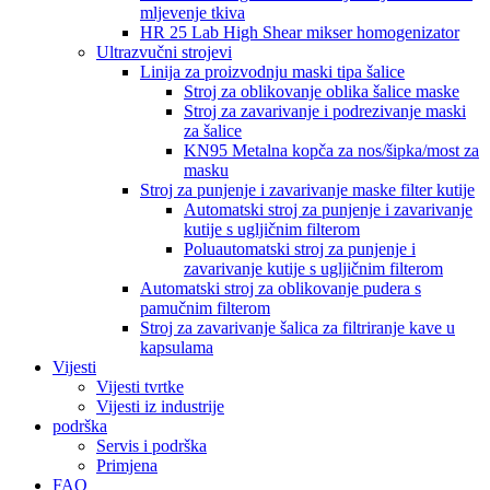
mljevenje tkiva
HR 25 Lab High Shear mikser homogenizator
Ultrazvučni strojevi
Linija za proizvodnju maski tipa šalice
Stroj za oblikovanje oblika šalice maske
Stroj za zavarivanje i podrezivanje maski
za šalice
KN95 Metalna kopča za nos/šipka/most za
masku
Stroj za punjenje i zavarivanje maske filter kutije
Automatski stroj za punjenje i zavarivanje
kutije s ugljičnim filterom
Poluautomatski stroj za punjenje i
zavarivanje kutije s ugljičnim filterom
Automatski stroj za oblikovanje pudera s
pamučnim filterom
Stroj za zavarivanje šalica za filtriranje kave u
kapsulama
Vijesti
Vijesti tvrtke
Vijesti iz industrije
podrška
Servis i podrška
Primjena
FAQ