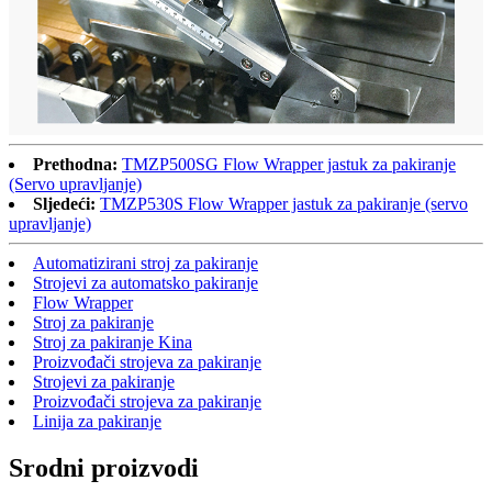
Prethodna:
TMZP500SG Flow Wrapper jastuk za pakiranje
(Servo upravljanje)
Sljedeći:
TMZP530S Flow Wrapper jastuk za pakiranje (servo
upravljanje)
Automatizirani stroj za pakiranje
Strojevi za automatsko pakiranje
Flow Wrapper
Stroj za pakiranje
Stroj za pakiranje Kina
Proizvođači strojeva za pakiranje
Strojevi za pakiranje
Proizvođači strojeva za pakiranje
Linija za pakiranje
Srodni proizvodi