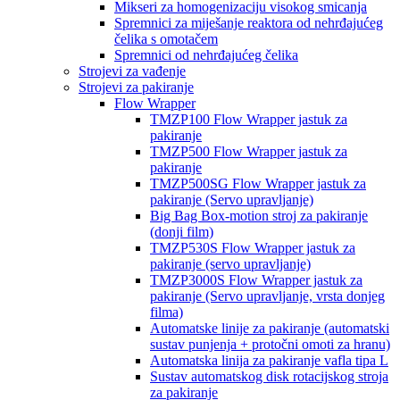
Mikseri za homogenizaciju visokog smicanja
Spremnici za miješanje reaktora od nehrđajućeg
čelika s omotačem
Spremnici od nehrđajućeg čelika
Strojevi za vađenje
Strojevi za pakiranje
Flow Wrapper
TMZP100 Flow Wrapper jastuk za
pakiranje
TMZP500 Flow Wrapper jastuk za
pakiranje
TMZP500SG Flow Wrapper jastuk za
pakiranje (Servo upravljanje)
Big Bag Box-motion stroj za pakiranje
(donji film)
TMZP530S Flow Wrapper jastuk za
pakiranje (servo upravljanje)
TMZP3000S Flow Wrapper jastuk za
pakiranje (Servo upravljanje, vrsta donjeg
filma)
Automatske linije za pakiranje (automatski
sustav punjenja + protočni omoti za hranu)
Automatska linija za pakiranje vafla tipa L
Sustav automatskog disk rotacijskog stroja
za pakiranje