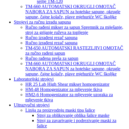
serije TM-120
TM-660 AUTOMATSKI OKRUGLI OMOTAČ
NABORA ZA SAPUN za hotelske sapune, okrugle
sapune, čajne kolače, plave mjehuriće WC školjke
Strojevi za ručnu izradu sapuna
Ručno rađeni mikser za sapun Spremnik za miješanje,
stroj za grijanje ruževa za topljenje
Ručno izrađeni rezač sapuna
Ručno izrađeni rezač sapuna
TM-650 AUTOMATSKI RASTEZLJIVI OMOTAČ
za ručno rađeni sapun
Ručno rađena preša za sapun
TM-660 AUTOMATSKI OKRUGLI OMOTAČ
NABORA ZA SAPUN za hotelske sapune, okrugle
sapune, čajne kolače, plave mjehuriće WC školjke
Laboratorijski strojevi
HR 25 Lab High Shear mikser homogenizator
HM-48 Homogenizator za mljevenje tkiva
HM2-6 Homogenizator za mljevenje uzoraka za
mljevenje tkiva
Ultrazvučni strojevi
Linija za proizvodnju maski tipa šalice
Stroj za oblikovanje oblika šalice maske
Stroj za zavarivanje i podrezivanje maski za
šalice