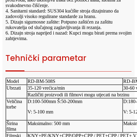
svakodnevno čišćenje.
4. Sanitarni standard: SUS304 kućište stroja dizajnirano da
zadovolji visoko regulirane standarde za hranu.
5. Dizajn sigurnosne zaštite: Potpuno zaštićen za zaštitu
rukovatelja od slučajnog zaglavljivanja ili rezanja.
6. Dizajn stroja naprijed i nazad: Kupci mogu birati prema svojim
zahtjevima.
Tehnički parametar
Model
RD-BM-508S
RD-B
Ubrzati
35-120 vrećica/min
30-60 
Različiti proizvodi ili filmovi mogu utjecati na brzinu
Veličina
D:100-500mm Š:50-200mm
D:180
torbe
V: 5-100 mm
V: 5-
Širina
Maksimalno: 500 mm
Maksi
filma
Filmski
KNY+PE/KNY+CPP/OPP+CPP / PET+CPP / PET+ 