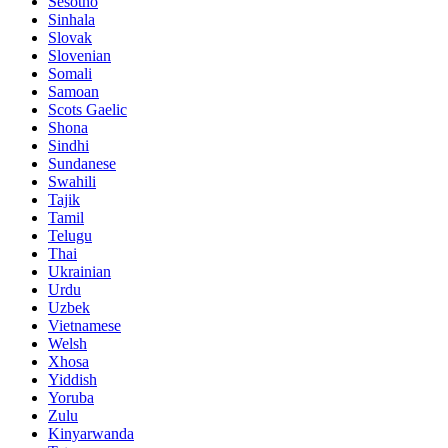
Sesotho
Sinhala
Slovak
Slovenian
Somali
Samoan
Scots Gaelic
Shona
Sindhi
Sundanese
Swahili
Tajik
Tamil
Telugu
Thai
Ukrainian
Urdu
Uzbek
Vietnamese
Welsh
Xhosa
Yiddish
Yoruba
Zulu
Kinyarwanda