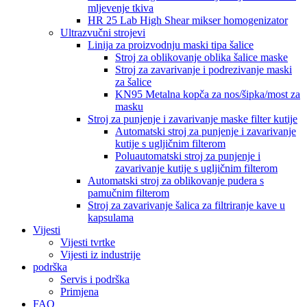
mljevenje tkiva
HR 25 Lab High Shear mikser homogenizator
Ultrazvučni strojevi
Linija za proizvodnju maski tipa šalice
Stroj za oblikovanje oblika šalice maske
Stroj za zavarivanje i podrezivanje maski
za šalice
KN95 Metalna kopča za nos/šipka/most za
masku
Stroj za punjenje i zavarivanje maske filter kutije
Automatski stroj za punjenje i zavarivanje
kutije s ugljičnim filterom
Poluautomatski stroj za punjenje i
zavarivanje kutije s ugljičnim filterom
Automatski stroj za oblikovanje pudera s
pamučnim filterom
Stroj za zavarivanje šalica za filtriranje kave u
kapsulama
Vijesti
Vijesti tvrtke
Vijesti iz industrije
podrška
Servis i podrška
Primjena
FAQ