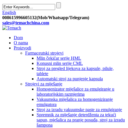
English
008615996605132(Mob/Whatsapp/Telegram)
sales@temachchina.com
Dom
O nama
Proizvodi
Farmaceutski strojevi
Mlin čekićar serije HML
Konusni mlin serije CML
Stroj za pregled lijekova za kapsule, pilule,
tablete
Automatski stroj za punjenje kapsula
Strojevi za miješanje
Homogenizator miješalice za emulgiranje u
laboratorijskim razmjerima
Vakuumska miješalica za homogeniziranje
emulgatora
Stroj za izradu vakuumske paste za emulgiranje
Spremnik za miješanje deterdženta za tekući
sapun, mješalica za pranje posuđa, stroj za izradu
šampona