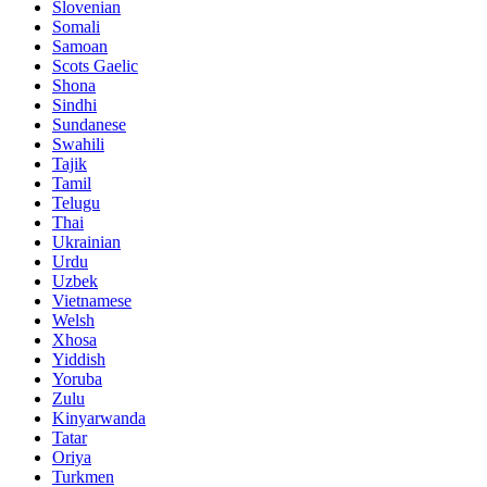
Slovenian
Somali
Samoan
Scots Gaelic
Shona
Sindhi
Sundanese
Swahili
Tajik
Tamil
Telugu
Thai
Ukrainian
Urdu
Uzbek
Vietnamese
Welsh
Xhosa
Yiddish
Yoruba
Zulu
Kinyarwanda
Tatar
Oriya
Turkmen