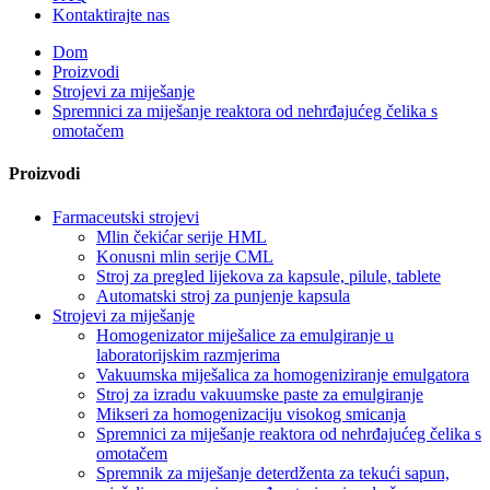
Kontaktirajte nas
Dom
Proizvodi
Strojevi za miješanje
Spremnici za miješanje reaktora od nehrđajućeg čelika s
omotačem
Proizvodi
Farmaceutski strojevi
Mlin čekićar serije HML
Konusni mlin serije CML
Stroj za pregled lijekova za kapsule, pilule, tablete
Automatski stroj za punjenje kapsula
Strojevi za miješanje
Homogenizator miješalice za emulgiranje u
laboratorijskim razmjerima
Vakuumska miješalica za homogeniziranje emulgatora
Stroj za izradu vakuumske paste za emulgiranje
Mikseri za homogenizaciju visokog smicanja
Spremnici za miješanje reaktora od nehrđajućeg čelika s
omotačem
Spremnik za miješanje deterdženta za tekući sapun,