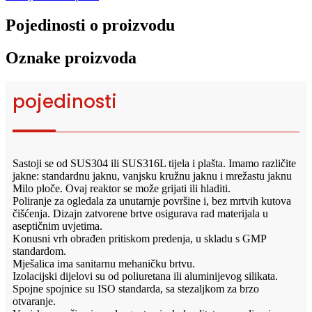
Pojedinosti o proizvodu
Oznake proizvoda
pojedinosti
Sastoji se od SUS304 ili SUS316L tijela i plašta. Imamo različite
jakne: standardnu ​​jaknu, vanjsku kružnu jaknu i mrežastu jaknu
Milo ploče. Ovaj reaktor se može grijati ili hladiti.
Poliranje za ogledala za unutarnje površine i, bez mrtvih kutova
čišćenja. Dizajn zatvorene brtve osigurava rad materijala u
aseptičnim uvjetima.
Konusni vrh obrađen pritiskom predenja, u skladu s GMP
standardom.
Mješalica ima sanitarnu mehaničku brtvu.
Izolacijski dijelovi su od poliuretana ili aluminijevog silikata.
Spojne spojnice su ISO standarda, sa stezaljkom za brzo
otvaranje.