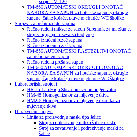
serije TM-120
TM-660 AUTOMATSKI OKRUGLI OMOTAČ
NABORA ZA SAPUN za hotelske sapune, okrugle
sapune, čajne kolače, plave mjehuriće WC školjke
Strojevi za ručnu izradu sapuna
Ručno rađeni mikser za sapun Spremnik za miješanje,
stroj za grijanje ruževa za topljenje
Ručno izrađeni rezač sapuna
Ručno izrađeni rezač sapuna
TM-650 AUTOMATSKI RASTEZLJIVI OMOTAČ
za ručno rađeni sapun
Ručno rađena preša za sapun
TM-660 AUTOMATSKI OKRUGLI OMOTAČ
NABORA ZA SAPUN za hotelske sapune, okrugle
sapune, čajne kolače, plave mjehuriće WC školjke
Laboratorijski strojevi
HR 25 Lab High Shear mikser homogenizator
HM-48 Homogenizator za mljevenje tkiva
HM2-6 Homogenizator za mljevenje uzoraka za
mljevenje tkiva
Ultrazvučni strojevi
Linija za proizvodnju maski tipa šalice
Stroj za oblikovanje oblika šalice maske
Stroj za zavarivanje i podrezivanje maski za
šalice