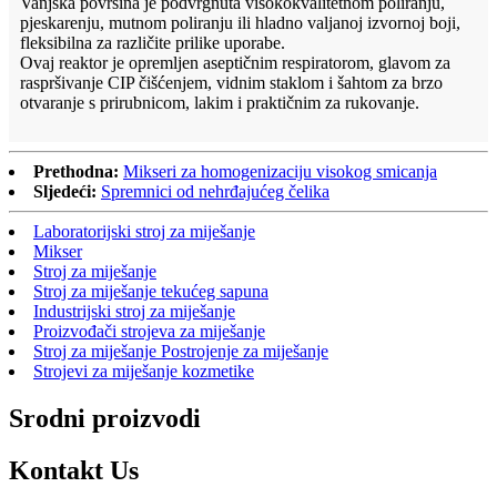
Vanjska površina je podvrgnuta visokokvalitetnom poliranju,
pjeskarenju, mutnom poliranju ili hladno valjanoj izvornoj boji,
fleksibilna za različite prilike uporabe.
Ovaj reaktor je opremljen aseptičnim respiratorom, glavom za
raspršivanje CIP čišćenjem, vidnim staklom i šahtom za brzo
otvaranje s prirubnicom, lakim i praktičnim za rukovanje.
Prethodna:
Mikseri za homogenizaciju visokog smicanja
Sljedeći:
Spremnici od nehrđajućeg čelika
Laboratorijski stroj za miješanje
Mikser
Stroj za miješanje
Stroj za miješanje tekućeg sapuna
Industrijski stroj za miješanje
Proizvođači strojeva za miješanje
Stroj za miješanje Postrojenje za miješanje
Strojevi za miješanje kozmetike
Srodni proizvodi
Kontakt
Us