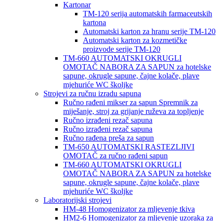
Kartonar
TM-120 serija automatskih farmaceutskih
kartona
Automatski karton za hranu serije TM-120
Automatski karton za kozmetičke
proizvode serije TM-120
TM-660 AUTOMATSKI OKRUGLI
OMOTAČ NABORA ZA SAPUN za hotelske
sapune, okrugle sapune, čajne kolače, plave
mjehuriće WC školjke
Strojevi za ručnu izradu sapuna
Ručno rađeni mikser za sapun Spremnik za
miješanje, stroj za grijanje ruževa za topljenje
Ručno izrađeni rezač sapuna
Ručno izrađeni rezač sapuna
Ručno rađena preša za sapun
TM-650 AUTOMATSKI RASTEZLJIVI
OMOTAČ za ručno rađeni sapun
TM-660 AUTOMATSKI OKRUGLI
OMOTAČ NABORA ZA SAPUN za hotelske
sapune, okrugle sapune, čajne kolače, plave
mjehuriće WC školjke
Laboratorijski strojevi
HM-48 Homogenizator za mljevenje tkiva
HM2-6 Homogenizator za mljevenje uzoraka za