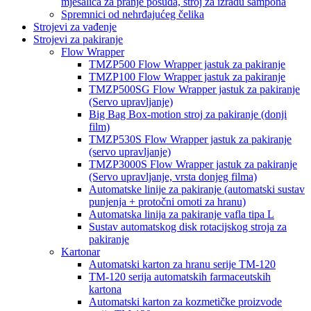
mješalica za pranje posuđa, stroj za izradu šampona
Spremnici od nehrđajućeg čelika
Strojevi za vađenje
Strojevi za pakiranje
Flow Wrapper
TMZP500 Flow Wrapper jastuk za pakiranje
TMZP100 Flow Wrapper jastuk za pakiranje
TMZP500SG Flow Wrapper jastuk za pakiranje
(Servo upravljanje)
Big Bag Box-motion stroj za pakiranje (donji
film)
TMZP530S Flow Wrapper jastuk za pakiranje
(servo upravljanje)
TMZP3000S Flow Wrapper jastuk za pakiranje
(Servo upravljanje, vrsta donjeg filma)
Automatske linije za pakiranje (automatski sustav
punjenja + protočni omoti za hranu)
Automatska linija za pakiranje vafla tipa L
Sustav automatskog disk rotacijskog stroja za
pakiranje
Kartonar
Automatski karton za hranu serije TM-120
TM-120 serija automatskih farmaceutskih
kartona
Automatski karton za kozmetičke proizvode