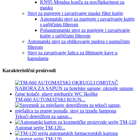
KN95 Metalna kopča za nos/šipka/most za
masku
Stroj za punjenje i zavarivanje maske filter kutije
Automatski stroj za punjenje i zavarivanje kutije
s ugljičnim filterom
Poluautomatski stroj za punjenje i zavarivanje
kutije s ugljičnim filterom
Automatski stroj za oblikovanje pudera s pamučnim
filterom
Stroj za zavarivanje šalica za filtriranje kave u
kapsulama
Karakteristični proizvodi
TM-660 AUTOMATSKI ROUN...
Tekući deterdžent za sapun...
Automat serije TM-120...
Automat serije TM-120...