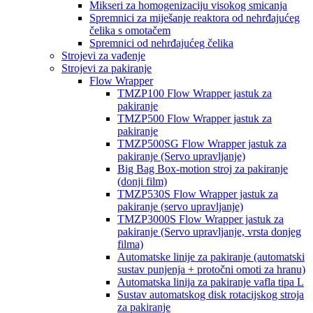
Mikseri za homogenizaciju visokog smicanja
Spremnici za miješanje reaktora od nehrđajućeg
čelika s omotačem
Spremnici od nehrđajućeg čelika
Strojevi za vađenje
Strojevi za pakiranje
Flow Wrapper
TMZP100 Flow Wrapper jastuk za
pakiranje
TMZP500 Flow Wrapper jastuk za
pakiranje
TMZP500SG Flow Wrapper jastuk za
pakiranje (Servo upravljanje)
Big Bag Box-motion stroj za pakiranje
(donji film)
TMZP530S Flow Wrapper jastuk za
pakiranje (servo upravljanje)
TMZP3000S Flow Wrapper jastuk za
pakiranje (Servo upravljanje, vrsta donjeg
filma)
Automatske linije za pakiranje (automatski
sustav punjenja + protočni omoti za hranu)
Automatska linija za pakiranje vafla tipa L
Sustav automatskog disk rotacijskog stroja
za pakiranje