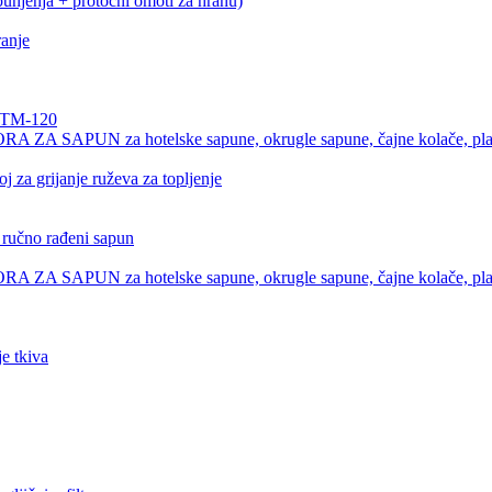
punjenja + protočni omoti za hranu)
ranje
e TM-120
UN za hotelske sapune, okrugle sapune, čajne kolače, plave
 za grijanje ruževa za topljenje
no rađeni sapun
UN za hotelske sapune, okrugle sapune, čajne kolače, plave
e tkiva