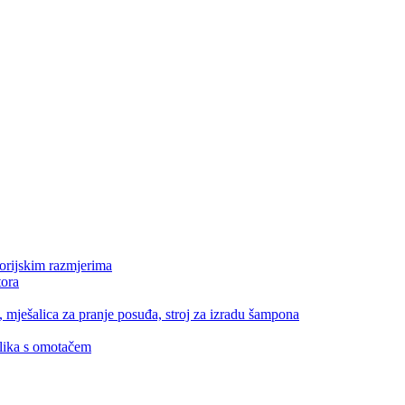
orijskim razmjerima
tora
 mješalica za pranje posuđa, stroj za izradu šampona
elika s omotačem