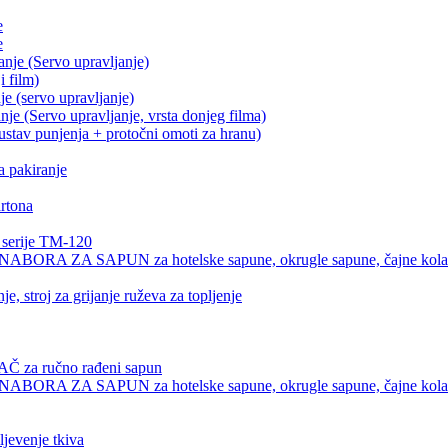
e
e
je (Servo upravljanje)
i film)
 (servo upravljanje)
 (Servo upravljanje, vrsta donjeg filma)
sustav punjenja + protočni omoti za hranu)
a pakiranje
rtona
 serije TM-120
A SAPUN za hotelske sapune, okrugle sapune, čajne kolače, 
, stroj za grijanje ruževa za topljenje
a ručno rađeni sapun
A SAPUN za hotelske sapune, okrugle sapune, čajne kolače, 
jevenje tkiva