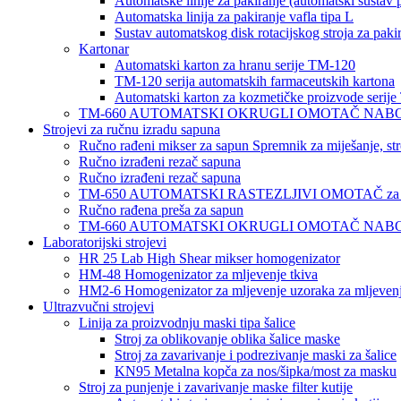
Automatske linije za pakiranje (automatski sustav 
Automatska linija za pakiranje vafla tipa L
Sustav automatskog disk rotacijskog stroja za paki
Kartonar
Automatski karton za hranu serije TM-120
TM-120 serija automatskih farmaceutskih kartona
Automatski karton za kozmetičke proizvode serij
TM-660 AUTOMATSKI OKRUGLI OMOTAČ NABORA ZA SAP
Strojevi za ručnu izradu sapuna
Ručno rađeni mikser za sapun Spremnik za miješanje, stroj
Ručno izrađeni rezač sapuna
Ručno izrađeni rezač sapuna
TM-650 AUTOMATSKI RASTEZLJIVI OMOTAČ za ruč
Ručno rađena preša za sapun
TM-660 AUTOMATSKI OKRUGLI OMOTAČ NABORA ZA SAP
Laboratorijski strojevi
HR 25 Lab High Shear mikser homogenizator
HM-48 Homogenizator za mljevenje tkiva
HM2-6 Homogenizator za mljevenje uzoraka za mljevenj
Ultrazvučni strojevi
Linija za proizvodnju maski tipa šalice
Stroj za oblikovanje oblika šalice maske
Stroj za zavarivanje i podrezivanje maski za šalice
KN95 Metalna kopča za nos/šipka/most za masku
Stroj za punjenje i zavarivanje maske filter kutije