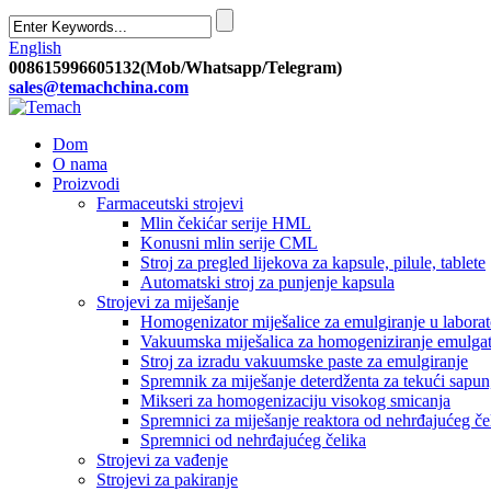
English
008615996605132(Mob/Whatsapp/Telegram)
sales@temachchina.com
Dom
O nama
Proizvodi
Farmaceutski strojevi
Mlin čekićar serije HML
Konusni mlin serije CML
Stroj za pregled lijekova za kapsule, pilule, tablete
Automatski stroj za punjenje kapsula
Strojevi za miješanje
Homogenizator miješalice za emulgiranje u laborat
Vakuumska miješalica za homogeniziranje emulga
Stroj za izradu vakuumske paste za emulgiranje
Spremnik za miješanje deterdženta za tekući sapun,
Mikseri za homogenizaciju visokog smicanja
Spremnici za miješanje reaktora od nehrđajućeg č
Spremnici od nehrđajućeg čelika
Strojevi za vađenje
Strojevi za pakiranje