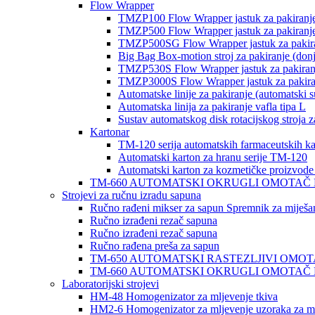
Flow Wrapper
TMZP100 Flow Wrapper jastuk za pakiranj
TMZP500 Flow Wrapper jastuk za pakiranj
TMZP500SG Flow Wrapper jastuk za pakiran
Big Bag Box-motion stroj za pakiranje (donj
TMZP530S Flow Wrapper jastuk za pakiranje
TMZP3000S Flow Wrapper jastuk za pakiranje
Automatske linije za pakiranje (automatski 
Automatska linija za pakiranje vafla tipa L
Sustav automatskog disk rotacijskog stroja z
Kartonar
TM-120 serija automatskih farmaceutskih ka
Automatski karton za hranu serije TM-120
Automatski karton za kozmetičke proizvode
TM-660 AUTOMATSKI OKRUGLI OMOTAČ NABORA Z
Strojevi za ručnu izradu sapuna
Ručno rađeni mikser za sapun Spremnik za miješanje
Ručno izrađeni rezač sapuna
Ručno izrađeni rezač sapuna
Ručno rađena preša za sapun
TM-650 AUTOMATSKI RASTEZLJIVI OMOTAČ z
TM-660 AUTOMATSKI OKRUGLI OMOTAČ NABORA Z
Laboratorijski strojevi
HM-48 Homogenizator za mljevenje tkiva
HM2-6 Homogenizator za mljevenje uzoraka za ml