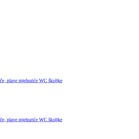
plave mjehuriće WC školjke
plave mjehuriće WC školjke