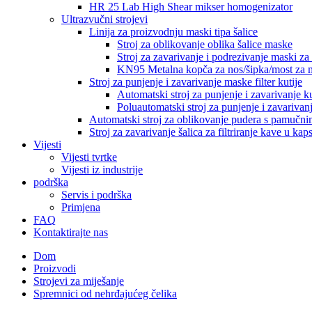
HR 25 Lab High Shear mikser homogenizator
Ultrazvučni strojevi
Linija za proizvodnju maski tipa šalice
Stroj za oblikovanje oblika šalice maske
Stroj za zavarivanje i podrezivanje maski za 
KN95 Metalna kopča za nos/šipka/most za 
Stroj za punjenje i zavarivanje maske filter kutije
Automatski stroj za punjenje i zavarivanje ku
Poluautomatski stroj za punjenje i zavarivanj
Automatski stroj za oblikovanje pudera s pamučni
Stroj za zavarivanje šalica za filtriranje kave u ka
Vijesti
Vijesti tvrtke
Vijesti iz industrije
podrška
Servis i podrška
Primjena
FAQ
Kontaktirajte nas
Dom
Proizvodi
Strojevi za miješanje
Spremnici od nehrđajućeg čelika