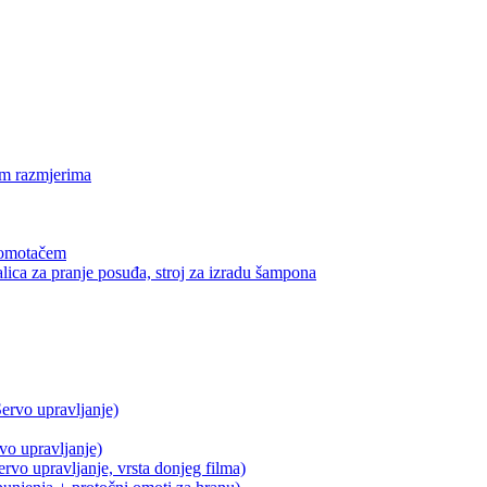
im razmjerima
s omotačem
lica za pranje posuđa, stroj za izradu šampona
rvo upravljanje)
o upravljanje)
o upravljanje, vrsta donjeg filma)