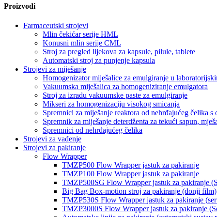
Proizvodi
Farmaceutski strojevi
Mlin čekićar serije HML
Konusni mlin serije CML
Stroj za pregled lijekova za kapsule, pilule, tablete
Automatski stroj za punjenje kapsula
Strojevi za miješanje
Homogenizator miješalice za emulgiranje u laboratorijsk
Vakuumska miješalica za homogeniziranje emulgatora
Stroj za izradu vakuumske paste za emulgiranje
Mikseri za homogenizaciju visokog smicanja
Spremnici za miješanje reaktora od nehrđajućeg čelika 
Spremnik za miješanje deterdženta za tekući sapun, mješa
Spremnici od nehrđajućeg čelika
Strojevi za vađenje
Strojevi za pakiranje
Flow Wrapper
TMZP500 Flow Wrapper jastuk za pakiranje
TMZP100 Flow Wrapper jastuk za pakiranje
TMZP500SG Flow Wrapper jastuk za pakiranje (Se
Big Bag Box-motion stroj za pakiranje (donji film)
TMZP530S Flow Wrapper jastuk za pakiranje (serv
TMZP3000S Flow Wrapper jastuk za pakiranje (Serv