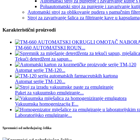
Automatski stroj za punjenje i zavarivanje kutije s 
Poluautomatski stroj za punjenje i zavarivanje kutij
Automatski stroj za oblikovanje pudera s pamučnim filt
Stroj za zavarivanje šalica za filtriranje kave u kapsulama
Karakteristični proizvodi
TM-660 AUTOMATSKI ROUN...
Tekući deterdžent za sapun...
Automat serije TM-120...
Automat serije TM-120...
Paket za vakuumsko emulgiranje...
Vakuumska homogenizacija E...
Laboratorijsko emulgiranje...
Spremnici od nehrđajućeg čelika