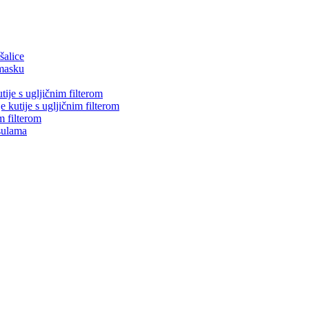
šalice
masku
tije s ugljičnim filterom
e kutije s ugljičnim filterom
m filterom
psulama