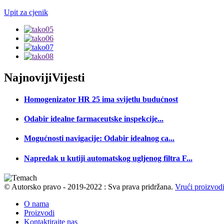
Upit za cjenik
Najnoviji
Vijesti
Homogenizator HR 25 ima svijetlu budućnost
Odabir idealne farmaceutske inspekcije...
Mogućnosti navigacije: Odabir idealnog ca...
Napredak u kutiji automatskog ugljenog filtra F...
© Autorsko pravo - 2019-2022 : Sva prava pridržana.
Vrući proizvod
O nama
Proizvodi
Kontaktirajte nas