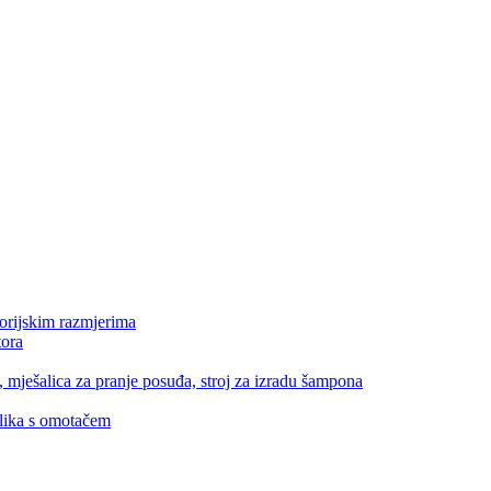
orijskim razmjerima
tora
 mješalica za pranje posuđa, stroj za izradu šampona
elika s omotačem