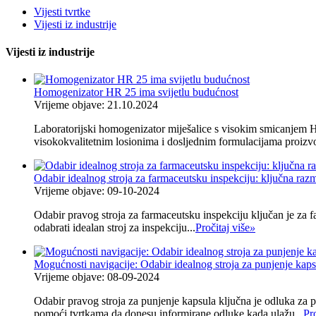
Vijesti tvrtke
Vijesti iz industrije
Vijesti iz industrije
Homogenizator HR 25 ima svijetlu budućnost
Vrijeme objave: 21.10.2024
Laboratorijski homogenizator miješalice s visokim smicanjem H
visokokvalitetnim losionima i dosljednim formulacijama proizvod
Odabir idealnog stroja za farmaceutsku inspekciju: ključna raz
Vrijeme objave: 09-10-2024
Odabir pravog stroja za farmaceutsku inspekciju ključan je za fa
odabrati idealan stroj za inspekciju...
Pročitaj više
»
Mogućnosti navigacije: Odabir idealnog stroja za punjenje kaps
Vrijeme objave: 08-09-2024
Odabir pravog stroja za punjenje kapsula ključna je odluka za p
pomoći tvrtkama da donesu informirane odluke kada ulažu...
Pro