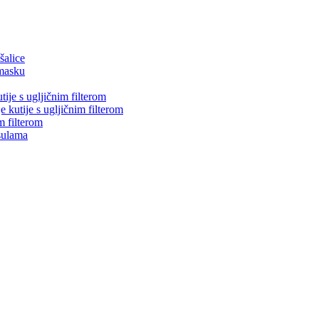
šalice
masku
tije s ugljičnim filterom
e kutije s ugljičnim filterom
m filterom
psulama