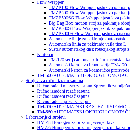
Flow Wrapper
TMZP100 Flow Wrapper jastuk za pakiranj
TMZP500 Flow Wrapper jastuk za pakiranj
TMZP500SG Flow Wrapper jastuk za pakiran
Big Bag Box-motion stroj za pakiranje (donj
TMZP530S Flow Wrapper jastuk za pakiranje
TMZP3000S Flow Wrapper jastuk za pakiranje
Automatske linije za pakiranje (automatski 
Automatska linija za pakiranje vafla tipa L
Sustav automatskog disk rotacijskog stroja z
Kartonar
TM-120 serija automatskih farmaceutskih ka
Automatski karton za hranu serije TM-120
Automatski karton za kozmetičke proizvode
TM-660 AUTOMATSKI OKRUGLI OMOTAČ NABORA Z
Strojevi za ručnu izradu sapuna
Ručno rađeni mikser za sapun Spremnik za miješanje
Ručno izrađeni rezač sapuna
Ručno izrađeni rezač sapuna
Ručno rađena preša za sapun
TM-650 AUTOMATSKI RASTEZLJIVI OMOTAČ z
TM-660 AUTOMATSKI OKRUGLI OMOTAČ NABORA Z
Laboratorijski strojevi
HM-48 Homogenizator za mljevenje tkiva
HM2-6 Homogenizator za mljevenje uzoraka za ml