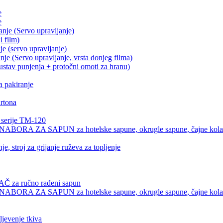
e
e
je (Servo upravljanje)
i film)
 (servo upravljanje)
 (Servo upravljanje, vrsta donjeg filma)
sustav punjenja + protočni omoti za hranu)
a pakiranje
rtona
 serije TM-120
A SAPUN za hotelske sapune, okrugle sapune, čajne kolače, 
, stroj za grijanje ruževa za topljenje
a ručno rađeni sapun
A SAPUN za hotelske sapune, okrugle sapune, čajne kolače, 
jevenje tkiva