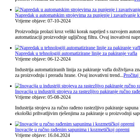
Napredak u automatskim strojevima za punjenje i zavarivanje ku
Vrijeme objave: 07-10-2024
Proizvodnja prolazi kroz veliki korak naprijed s razvojem automa
automatizaciji proizvodnje ugljičnog filtra. Ovaj inovativni nap
Napredak u tehnologiji automatizirane linije za pakiranje vafla
Vrijeme objave: 06-12-2024
Industrija automatiziranih linija za pakiranje vafla doživljava 
za proizvodnju i preradu hrane. Ovaj inovativni trend...
Pročitaj
Inovacija u industriji strojeva za rastezljivo pakiranje ručno ra
Vrijeme objave: 05-08-2024
Industrija strojeva za ručno rađeno rastezljivo pakiranje sapun
ekološki prihvatljivim rješenjima za pakiranje u proizvodnji sapu
Inovacije u ručno rađenim sapunima i kozmetičkoj opremi
Vrijeme objave: 16.04.2024