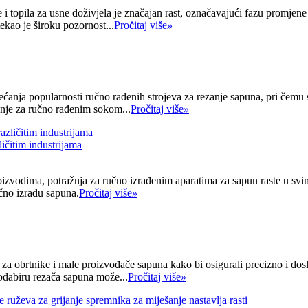
i topila za usne doživjela je značajan rast, označavajući fazu promjene
ekao je široku pozornost...
Pročitaj više
»
ćanja popularnosti ručno rađenih strojeva za rezanje sapuna, pri čemu 
žnje za ručno rađenim sokom...
Pročitaj više
»
ičitim industrijama
izvodima, potražnja za ručno izrađenim aparatima za sapun raste u svim
učno izradu sapuna.
Pročitaj više
»
a obrtnike i male proizvođače sapuna kako bi osigurali precizno i ​​dos
 odabiru rezača sapuna može...
Pročitaj više
»