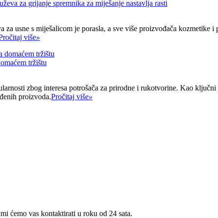
uževa za grijanje spremnika za miješanje nastavlja rasti
eva za usne s miješalicom je porasla, a sve više proizvođača kozmetike
Pročitaj više
»
domaćem tržištu
arnosti zbog interesa potrošača za prirodne i rukotvorine. Kao ključni
ađenih proizvoda.
Pročitaj više
»
 mi ćemo vas kontaktirati u roku od 24 sata.