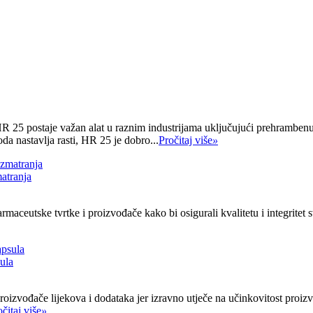
R 25 postaje važan alat u raznim industrijama uključujući prehrambenu
a nastavlja rasti, HR 25 je dobro...
Pročitaj više
»
matranja
rmaceutske tvrtke i proizvođače kako bi osigurali kvalitetu i integritet
ula
roizvođače lijekova i dodataka jer izravno utječe na učinkovitost proi
čitaj više
»