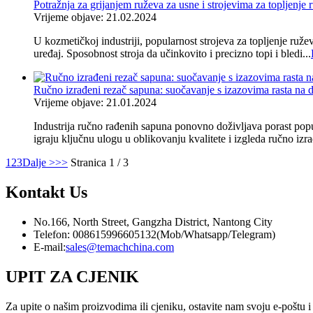
Potražnja za grijanjem ruževa za usne i strojevima za topljenje r
Vrijeme objave: 21.02.2024
U kozmetičkoj industriji, popularnost strojeva za topljenje ruž
uređaj. Sposobnost stroja da učinkovito i precizno topi i bledi...
Ručno izrađeni rezač sapuna: suočavanje s izazovima rasta na 
Vrijeme objave: 21.01.2024
Industrija ručno rađenih sapuna ponovno doživljava porast popul
igraju ključnu ulogu u oblikovanju kvalitete i izgleda ručno izr
1
2
3
Dalje >
>>
Stranica 1 / 3
Kontakt
Us
No.166, North Street, Gangzha District, Nantong City
Telefon: 008615996605132(Mob/Whatsapp/Telegram)
E-mail:
sales@temachchina.com
UPIT ZA CJENIK
Za upite o našim proizvodima ili cjeniku, ostavite nam svoju e-poštu i