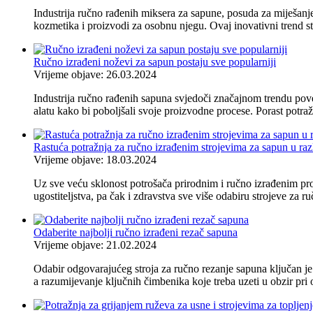
Industrija ručno rađenih miksera za sapune, posuda za miješanje 
kozmetika i proizvodi za osobnu njegu. Ovaj inovativni trend st
Ručno izrađeni noževi za sapun postaju sve popularniji
Vrijeme objave: 26.03.2024
Industrija ručno rađenih sapuna svjedoči značajnom trendu pove
alatu kako bi poboljšali svoje proizvodne procese. Porast potra
Rastuća potražnja za ručno izrađenim strojevima za sapun u razl
Vrijeme objave: 18.03.2024
Uz sve veću sklonost potrošača prirodnim i ručno izrađenim pro
ugostiteljstva, pa čak i zdravstva sve više odabiru strojeve za r
Odaberite najbolji ručno izrađeni rezač sapuna
Vrijeme objave: 21.02.2024
Odabir odgovarajućeg stroja za ručno rezanje sapuna ključan je z
a razumijevanje ključnih čimbenika koje treba uzeti u obzir pri