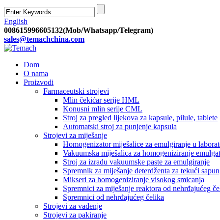
English
008615996605132(Mob/Whatsapp/Telegram)
sales@temachchina.com
Dom
O nama
Proizvodi
Farmaceutski strojevi
Mlin čekićar serije HML
Konusni mlin serije CML
Stroj za pregled lijekova za kapsule, pilule, tablete
Automatski stroj za punjenje kapsula
Strojevi za miješanje
Homogenizator miješalice za emulgiranje u laborat
Vakuumska miješalica za homogeniziranje emulga
Stroj za izradu vakuumske paste za emulgiranje
Spremnik za miješanje deterdženta za tekući sapun,
Mikseri za homogeniziranje visokog smicanja
Spremnici za miješanje reaktora od nehrđajućeg č
Spremnici od nehrđajućeg čelika
Strojevi za vađenje
Strojevi za pakiranje