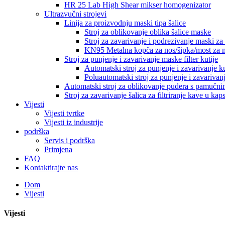
HR 25 Lab High Shear mikser homogenizator
Ultrazvučni strojevi
Linija za proizvodnju maski tipa šalice
Stroj za oblikovanje oblika šalice maske
Stroj za zavarivanje i podrezivanje maski za 
KN95 Metalna kopča za nos/šipka/most za 
Stroj za punjenje i zavarivanje maske filter kutije
Automatski stroj za punjenje i zavarivanje ku
Poluautomatski stroj za punjenje i zavarivanj
Automatski stroj za oblikovanje pudera s pamučni
Stroj za zavarivanje šalica za filtriranje kave u ka
Vijesti
Vijesti tvrtke
Vijesti iz industrije
podrška
Servis i podrška
Primjena
FAQ
Kontaktirajte nas
Dom
Vijesti
Vijesti