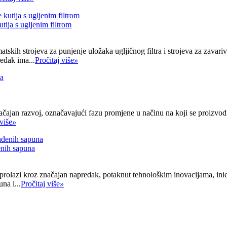
tija s ugljenim filtrom
tskih strojeva za punjenje uložaka ugljičnog filtra i strojeva za zavari
redak ima...
Pročitaj više
»
značajan razvoj, označavajući fazu promjene u načinu na koji se proizvodi
 više
»
đenih sapuna
a prolazi kroz značajan napredak, potaknut tehnološkim inovacijama, ini
na i...
Pročitaj više
»