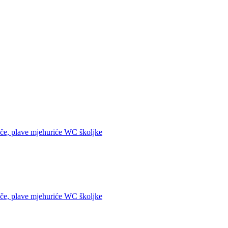
plave mjehuriće WC školjke
plave mjehuriće WC školjke