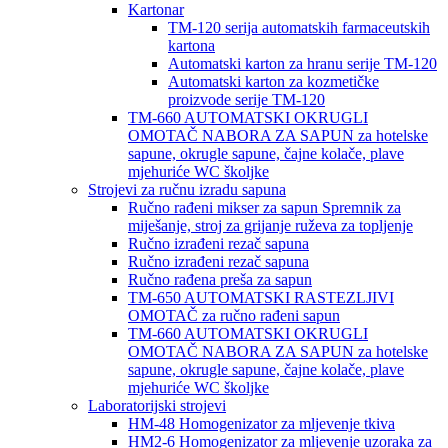
Kartonar
TM-120 serija automatskih farmaceutskih
kartona
Automatski karton za hranu serije TM-120
Automatski karton za kozmetičke
proizvode serije TM-120
TM-660 AUTOMATSKI OKRUGLI
OMOTAČ NABORA ZA SAPUN za hotelske
sapune, okrugle sapune, čajne kolače, plave
mjehuriće WC školjke
Strojevi za ručnu izradu sapuna
Ručno rađeni mikser za sapun Spremnik za
miješanje, stroj za grijanje ruževa za topljenje
Ručno izrađeni rezač sapuna
Ručno izrađeni rezač sapuna
Ručno rađena preša za sapun
TM-650 AUTOMATSKI RASTEZLJIVI
OMOTAČ za ručno rađeni sapun
TM-660 AUTOMATSKI OKRUGLI
OMOTAČ NABORA ZA SAPUN za hotelske
sapune, okrugle sapune, čajne kolače, plave
mjehuriće WC školjke
Laboratorijski strojevi
HM-48 Homogenizator za mljevenje tkiva
HM2-6 Homogenizator za mljevenje uzoraka za