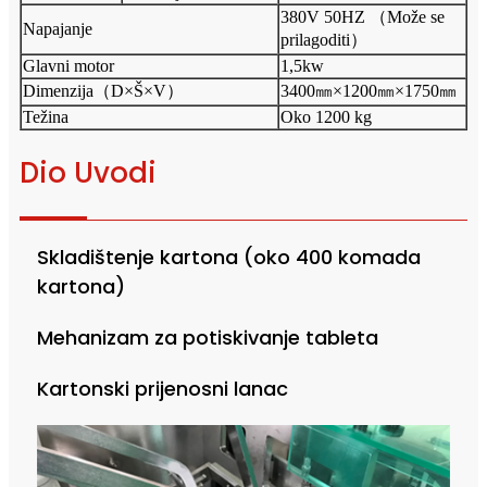
380V 50HZ （Može se
Napajanje
prilagoditi）
Glavni motor
1,5kw
Dimenzija（D×Š×V）
3400㎜×1200㎜×1750㎜
Težina
Oko 1200 kg
Dio Uvodi
Skladištenje kartona (oko 400 komada
kartona)
Mehanizam za potiskivanje tableta
Kartonski prijenosni lanac