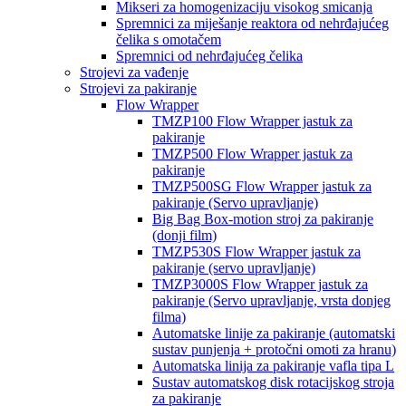
Mikseri za homogenizaciju visokog smicanja
Spremnici za miješanje reaktora od nehrđajućeg
čelika s omotačem
Spremnici od nehrđajućeg čelika
Strojevi za vađenje
Strojevi za pakiranje
Flow Wrapper
TMZP100 Flow Wrapper jastuk za
pakiranje
TMZP500 Flow Wrapper jastuk za
pakiranje
TMZP500SG Flow Wrapper jastuk za
pakiranje (Servo upravljanje)
Big Bag Box-motion stroj za pakiranje
(donji film)
TMZP530S Flow Wrapper jastuk za
pakiranje (servo upravljanje)
TMZP3000S Flow Wrapper jastuk za
pakiranje (Servo upravljanje, vrsta donjeg
filma)
Automatske linije za pakiranje (automatski
sustav punjenja + protočni omoti za hranu)
Automatska linija za pakiranje vafla tipa L
Sustav automatskog disk rotacijskog stroja
za pakiranje