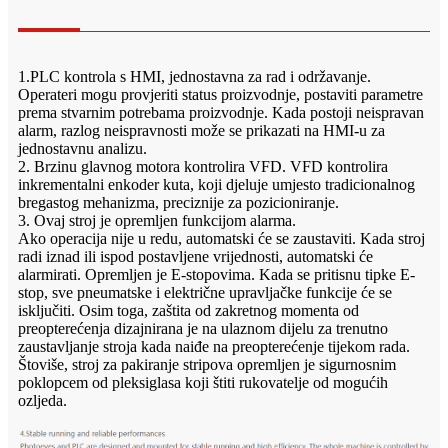
1.PLC kontrola s HMI, jednostavna za rad i održavanje.
Operateri mogu provjeriti status proizvodnje, postaviti parametre
prema stvarnim potrebama proizvodnje. Kada postoji neispravan
alarm, razlog neispravnosti može se prikazati na HMI-u za
jednostavnu analizu.
2. Brzinu glavnog motora kontrolira VFD. VFD kontrolira
inkrementalni enkoder kuta, koji djeluje umjesto tradicionalnog
bregastog mehanizma, preciznije za pozicioniranje.
3. Ovaj stroj je opremljen funkcijom alarma.
Ako operacija nije u redu, automatski će se zaustaviti. Kada stroj
radi iznad ili ispod postavljene vrijednosti, automatski će
alarmirati. Opremljen je E-stopovima. Kada se pritisnu tipke E-
stop, sve pneumatske i električne upravljačke funkcije će se
isključiti. Osim toga, zaštita od zakretnog momenta od
preopterećenja dizajnirana je na ulaznom dijelu za trenutno
zaustavljanje stroja kada naiđe na preopterećenje tijekom rada.
Štoviše, stroj za pakiranje stripova opremljen je sigurnosnim
poklopcem od pleksiglasa koji štiti rukovatelje od mogućih
ozljeda.