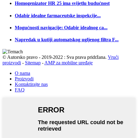
Homogenizator HR 25 ima svijetlu budućnost
Odabir idealne farmaceutske inspekcije...
Mogućnosti navigacije: Odabir idealnog ca...
Napredak u kutiji automatskog ugljenog filtra F...
© Autorsko pravo - 2019-2022 : Sva prava pridržana.
Vrući
proizvodi
-
Sitemap
-
AMP za mobilne uređaje
O nama
Proizvodi
Kontaktirajte nas
FAQ