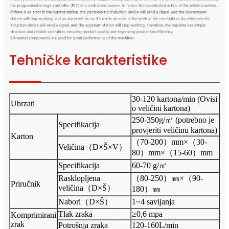
Tehničke karakteristike
30-120 kartona/min (Ovisi
Ubrzati
o veličini kartona)
250-350g/㎡ (potrebno je
Specifikacija
provjeriti veličinu kartona)
Karton
（70-200）mm×（30-
Veličina（D×Š×V）
80）mm×（15-60）mm
Specifikacija
60-70 g/㎡
Rasklopljena
（80-250）㎜×（90-
Priručnik
veličina（D×Š）
180）㎜
Nabori（D×Š）
1~4 savijanja
Tlak zraka
≥0,6 mpa
Komprimirani
zrak
Potrošnja zraka
120-160L/min