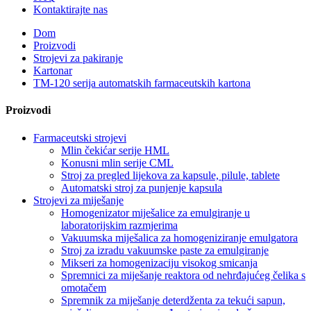
Kontaktirajte nas
Dom
Proizvodi
Strojevi za pakiranje
Kartonar
TM-120 serija automatskih farmaceutskih kartona
Proizvodi
Farmaceutski strojevi
Mlin čekićar serije HML
Konusni mlin serije CML
Stroj za pregled lijekova za kapsule, pilule, tablete
Automatski stroj za punjenje kapsula
Strojevi za miješanje
Homogenizator miješalice za emulgiranje u
laboratorijskim razmjerima
Vakuumska miješalica za homogeniziranje emulgatora
Stroj za izradu vakuumske paste za emulgiranje
Mikseri za homogenizaciju visokog smicanja
Spremnici za miješanje reaktora od nehrđajućeg čelika s
omotačem
Spremnik za miješanje deterdženta za tekući sapun,