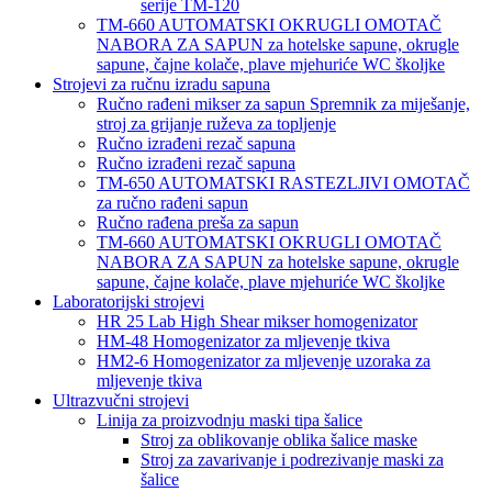
serije TM-120
TM-660 AUTOMATSKI OKRUGLI OMOTAČ
NABORA ZA SAPUN za hotelske sapune, okrugle
sapune, čajne kolače, plave mjehuriće WC školjke
Strojevi za ručnu izradu sapuna
Ručno rađeni mikser za sapun Spremnik za miješanje,
stroj za grijanje ruževa za topljenje
Ručno izrađeni rezač sapuna
Ručno izrađeni rezač sapuna
TM-650 AUTOMATSKI RASTEZLJIVI OMOTAČ
za ručno rađeni sapun
Ručno rađena preša za sapun
TM-660 AUTOMATSKI OKRUGLI OMOTAČ
NABORA ZA SAPUN za hotelske sapune, okrugle
sapune, čajne kolače, plave mjehuriće WC školjke
Laboratorijski strojevi
HR 25 Lab High Shear mikser homogenizator
HM-48 Homogenizator za mljevenje tkiva
HM2-6 Homogenizator za mljevenje uzoraka za
mljevenje tkiva
Ultrazvučni strojevi
Linija za proizvodnju maski tipa šalice
Stroj za oblikovanje oblika šalice maske
Stroj za zavarivanje i podrezivanje maski za
šalice