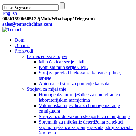
English
008615996605132(Mob/Whatsapp/Telegram)
sales@temachchina.com
Dom
O nama
Proizvodi
Farmaceutski strojevi
Mlin čekićar serije HML
Konusni mlin serije CML
Stroj za pregled lijekova za kapsule, pilule,
tablete
Automatski stroj za punjenje kapsula
Strojevi za miješanje
Homogenizator miješalice za emulgiranje u
laboratorijskim razmjerima
Vakuumska miješalica za homogeniziranje
emulgatora
Stroj za izradu vakuumske paste za emulgiranje
Spremnik za miješanje deterdženta za tekući
sapun, mješalica za pranje posuđa, stroj za izradu
šampona