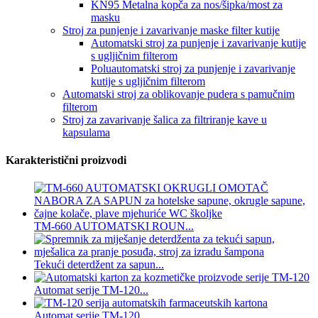
KN95 Metalna kopča za nos/šipka/most za
masku
Stroj za punjenje i zavarivanje maske filter kutije
Automatski stroj za punjenje i zavarivanje kutije
s ugljičnim filterom
Poluautomatski stroj za punjenje i zavarivanje
kutije s ugljičnim filterom
Automatski stroj za oblikovanje pudera s pamučnim
filterom
Stroj za zavarivanje šalica za filtriranje kave u
kapsulama
Karakteristični proizvodi
TM-660 AUTOMATSKI ROUN...
Tekući deterdžent za sapun...
Automat serije TM-120...
Automat serije TM-120...