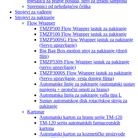
mješalica za pranje posuđa, stroj za izradu šampona
Spremnici od nehrđajućeg čelika
Strojevi za vađenje
Strojevi za pakiranje
Flow Wrapper
TMZP500 Flow Wrapper jastuk za pakiranje
TMZP100 Flow Wrapper jastuk za pakiranje
TMZP500SG Flow Wrapper jastuk za pakiranje
(Servo upravljanje)
Big Bag Box-motion stroj za pakiranje (donji
film)
TMZP530S Flow Wrapper jastuk za pakiranje
(servo upravljanje)
TMZP3000S Flow Wrapper jastuk za pakiranje
(Servo upravljanje, vrsta donjeg filma)
Automatske linije za pakiranje (automatski sustav
punjenja + protočni omoti za hranu)
Automatska linija za pakiranje vafla tipa L
Sustav automatskog disk rotacijskog stroja za
pakiranje
Kartonar
Automatski karton za hranu serije TM-120
TM-120 serija automatskih farmaceutskih
kartona
Automatski karton za kozmetičke proizvode