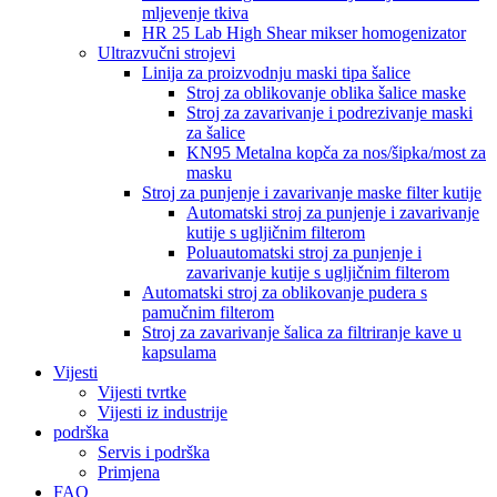
mljevenje tkiva
HR 25 Lab High Shear mikser homogenizator
Ultrazvučni strojevi
Linija za proizvodnju maski tipa šalice
Stroj za oblikovanje oblika šalice maske
Stroj za zavarivanje i podrezivanje maski
za šalice
KN95 Metalna kopča za nos/šipka/most za
masku
Stroj za punjenje i zavarivanje maske filter kutije
Automatski stroj za punjenje i zavarivanje
kutije s ugljičnim filterom
Poluautomatski stroj za punjenje i
zavarivanje kutije s ugljičnim filterom
Automatski stroj za oblikovanje pudera s
pamučnim filterom
Stroj za zavarivanje šalica za filtriranje kave u
kapsulama
Vijesti
Vijesti tvrtke
Vijesti iz industrije
podrška
Servis i podrška
Primjena
FAQ