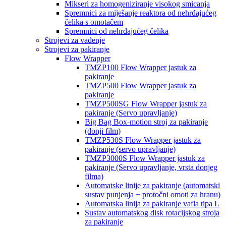
Mikseri za homogeniziranje visokog smicanja
Spremnici za miješanje reaktora od nehrđajućeg
čelika s omotačem
Spremnici od nehrđajućeg čelika
Strojevi za vađenje
Strojevi za pakiranje
Flow Wrapper
TMZP100 Flow Wrapper jastuk za
pakiranje
TMZP500 Flow Wrapper jastuk za
pakiranje
TMZP500SG Flow Wrapper jastuk za
pakiranje (Servo upravljanje)
Big Bag Box-motion stroj za pakiranje
(donji film)
TMZP530S Flow Wrapper jastuk za
pakiranje (servo upravljanje)
TMZP3000S Flow Wrapper jastuk za
pakiranje (Servo upravljanje, vrsta donjeg
filma)
Automatske linije za pakiranje (automatski
sustav punjenja + protočni omoti za hranu)
Automatska linija za pakiranje vafla tipa L
Sustav automatskog disk rotacijskog stroja
za pakiranje