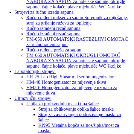
NABORA ZA SAPUN za hotelske sapune, okrugle
sapune, čajne kolače, plave mjehuriće WC školjke
Strojevi za ručnu izradu sapuna
Ručno rađeni mikser za sapun Spremnik za miješanje,
stroj za grijanje ruževa za topljenje
Ručno izrađeni rezač sapuna
Ručno izrađeni rezač sapuna
TM-650 AUTOMATSKI RASTEZLJIVI OMOTAČ
za ručno rađeni sapun
Ručno rađena preša za sapun
TM-660 AUTOMATSKI OKRUGLI OMOTAČ
NABORA ZA SAPUN za hotelske sapune, okrugle
sapune, čajne kolače, plave mjehuriće WC školjke
Laboratorijski strojevi
HR 25 Lab High Shear mikser homogenizator
HM-48 Homogenizator za mljevenje tkiva
HM2-6 Homogenizator za mljevenje uzoraka za
mljevenje tkiva
Ultrazvučni strojevi
Linija za proizvodnju maski tipa šalice
Stroj za oblikovanje oblika šalice maske
Stroj za zavarivanje i podrezivanje maski za
šalice
KN95 Metalna kopča za nos/šipka/most za
masku