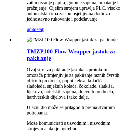
zatim rezanje papira, guranje sapuna, omatanje i
pražnjenje. Cijelim strojem upravlja PLC, visoko
automatski i ima zaslon osjetljiv na dodir za
jednostavno rukovanje i podešavanje.
upit
detalj
TMZP100 Flow Wrapper jastuk za
pakiranje
Ovaj stroj za pakiranje jastuka s protokom
omotača primjenjiv je za pakiranje raznih čvrstih
običnih predmeta, poput keksa, kolačića,
sladoleda, snježnih kolača, čokolade, slatkiša,
lijekova, hotelskih sapuna, dnevnih predmeta,
hardverskih dijelova i tako dalje.
Ulazni dio može se prilagoditi prema stvarnim
potrebama.
Može komunicirati s uzvodnim i nizvodnim
strojevima ako je potrebno.