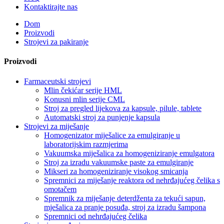
Kontaktirajte nas
Dom
Proizvodi
Strojevi za pakiranje
Proizvodi
Farmaceutski strojevi
Mlin čekićar serije HML
Konusni mlin serije CML
Stroj za pregled lijekova za kapsule, pilule, tablete
Automatski stroj za punjenje kapsula
Strojevi za miješanje
Homogenizator miješalice za emulgiranje u
laboratorijskim razmjerima
Vakuumska miješalica za homogeniziranje emulgatora
Stroj za izradu vakuumske paste za emulgiranje
Mikseri za homogeniziranje visokog smicanja
Spremnici za miješanje reaktora od nehrđajućeg čelika s
omotačem
Spremnik za miješanje deterdženta za tekući sapun,
mješalica za pranje posuđa, stroj za izradu šampona
Spremnici od nehrđajućeg čelika