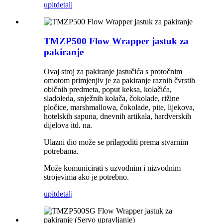
upit
detalj
TMZP500 Flow Wrapper jastuk za
pakiranje
Ovaj stroj za pakiranje jastučića s protočnim
omotom primjenjiv je za pakiranje raznih čvrstih
običnih predmeta, poput keksa, kolačića,
sladoleda, snježnih kolača, čokolade, rižine
pločice, marshmallowa, čokolade, pite, lijekova,
hotelskih sapuna, dnevnih artikala, hardverskih
dijelova itd. na.
Ulazni dio može se prilagoditi prema stvarnim
potrebama.
Može komunicirati s uzvodnim i nizvodnim
strojevima ako je potrebno.
upit
detalj