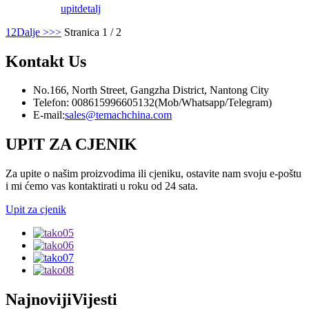
upit
detalj
1
2
Dalje >
>>
Stranica 1 / 2
Kontakt
Us
No.166, North Street, Gangzha District, Nantong City
Telefon: 008615996605132(Mob/Whatsapp/Telegram)
E-mail:
sales@temachchina.com
UPIT ZA CJENIK
Za upite o našim proizvodima ili cjeniku, ostavite nam svoju e-poštu
i mi ćemo vas kontaktirati u roku od 24 sata.
Upit za cjenik
Najnoviji
Vijesti