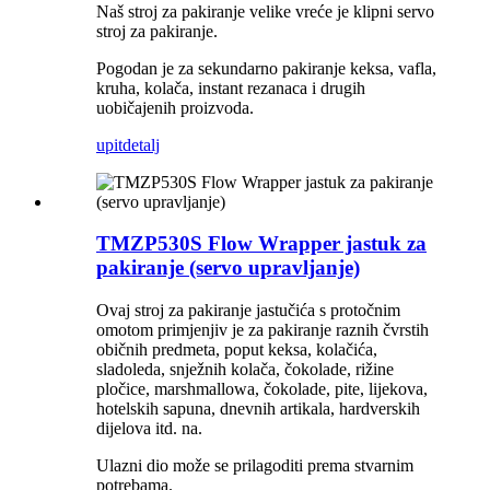
Naš stroj za pakiranje velike vreće je klipni servo
stroj za pakiranje.
Pogodan je za sekundarno pakiranje keksa, vafla,
kruha, kolača, instant rezanaca i drugih
uobičajenih proizvoda.
upit
detalj
TMZP530S Flow Wrapper jastuk za
pakiranje (servo upravljanje)
Ovaj stroj za pakiranje jastučića s protočnim
omotom primjenjiv je za pakiranje raznih čvrstih
običnih predmeta, poput keksa, kolačića,
sladoleda, snježnih kolača, čokolade, rižine
pločice, marshmallowa, čokolade, pite, lijekova,
hotelskih sapuna, dnevnih artikala, hardverskih
dijelova itd. na.
Ulazni dio može se prilagoditi prema stvarnim
potrebama.