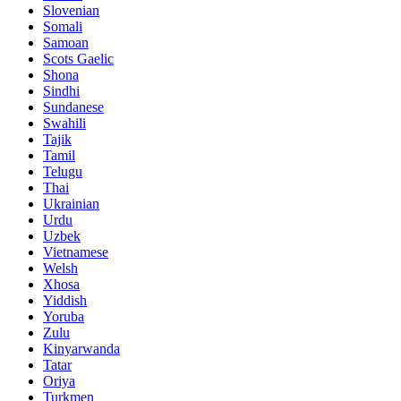
Slovenian
Somali
Samoan
Scots Gaelic
Shona
Sindhi
Sundanese
Swahili
Tajik
Tamil
Telugu
Thai
Ukrainian
Urdu
Uzbek
Vietnamese
Welsh
Xhosa
Yiddish
Yoruba
Zulu
Kinyarwanda
Tatar
Oriya
Turkmen