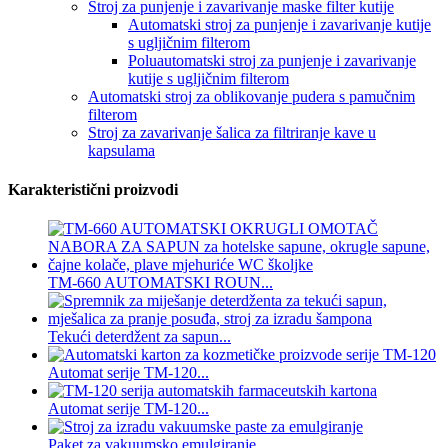
Stroj za punjenje i zavarivanje maske filter kutije
Automatski stroj za punjenje i zavarivanje kutije
s ugljičnim filterom
Poluautomatski stroj za punjenje i zavarivanje
kutije s ugljičnim filterom
Automatski stroj za oblikovanje pudera s pamučnim
filterom
Stroj za zavarivanje šalica za filtriranje kave u
kapsulama
Karakteristični proizvodi
TM-660 AUTOMATSKI ROUN...
Tekući deterdžent za sapun...
Automat serije TM-120...
Automat serije TM-120...
Paket za vakuumsko emulgiranje...