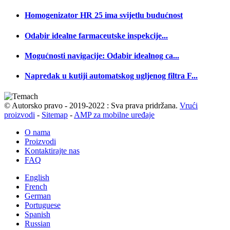
Homogenizator HR 25 ima svijetlu budućnost
Odabir idealne farmaceutske inspekcije...
Mogućnosti navigacije: Odabir idealnog ca...
Napredak u kutiji automatskog ugljenog filtra F...
© Autorsko pravo - 2019-2022 : Sva prava pridržana.
Vrući
proizvodi
-
Sitemap
-
AMP za mobilne uređaje
O nama
Proizvodi
Kontaktirajte nas
FAQ
English
French
German
Portuguese
Spanish
Russian