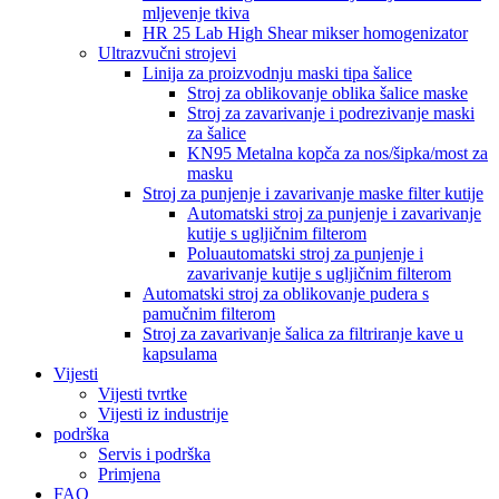
mljevenje tkiva
HR 25 Lab High Shear mikser homogenizator
Ultrazvučni strojevi
Linija za proizvodnju maski tipa šalice
Stroj za oblikovanje oblika šalice maske
Stroj za zavarivanje i podrezivanje maski
za šalice
KN95 Metalna kopča za nos/šipka/most za
masku
Stroj za punjenje i zavarivanje maske filter kutije
Automatski stroj za punjenje i zavarivanje
kutije s ugljičnim filterom
Poluautomatski stroj za punjenje i
zavarivanje kutije s ugljičnim filterom
Automatski stroj za oblikovanje pudera s
pamučnim filterom
Stroj za zavarivanje šalica za filtriranje kave u
kapsulama
Vijesti
Vijesti tvrtke
Vijesti iz industrije
podrška
Servis i podrška
Primjena
FAQ