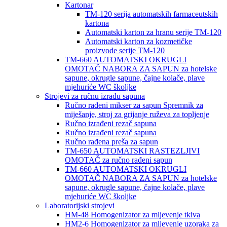
Kartonar
TM-120 serija automatskih farmaceutskih
kartona
Automatski karton za hranu serije TM-120
Automatski karton za kozmetičke
proizvode serije TM-120
TM-660 AUTOMATSKI OKRUGLI
OMOTAČ NABORA ZA SAPUN za hotelske
sapune, okrugle sapune, čajne kolače, plave
mjehuriće WC školjke
Strojevi za ručnu izradu sapuna
Ručno rađeni mikser za sapun Spremnik za
miješanje, stroj za grijanje ruževa za topljenje
Ručno izrađeni rezač sapuna
Ručno izrađeni rezač sapuna
Ručno rađena preša za sapun
TM-650 AUTOMATSKI RASTEZLJIVI
OMOTAČ za ručno rađeni sapun
TM-660 AUTOMATSKI OKRUGLI
OMOTAČ NABORA ZA SAPUN za hotelske
sapune, okrugle sapune, čajne kolače, plave
mjehuriće WC školjke
Laboratorijski strojevi
HM-48 Homogenizator za mljevenje tkiva
HM2-6 Homogenizator za mljevenje uzoraka za