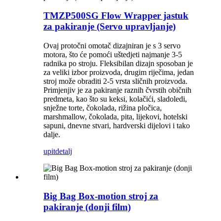
TMZP500SG Flow Wrapper jastuk
za pakiranje (Servo upravljanje)
Ovaj protočni omotač dizajniran je s 3 servo
motora, što će pomoći uštedjeti najmanje 3-5
radnika po stroju. Fleksibilan dizajn sposoban je
za veliki izbor proizvoda, drugim riječima, jedan
stroj može obraditi 2-5 vrsta sličnih proizvoda.
Primjenjiv je za pakiranje raznih čvrstih običnih
predmeta, kao što su keksi, kolačići, sladoledi,
snježne torte, čokolada, rižina pločica,
marshmallow, čokolada, pita, lijekovi, hotelski
sapuni, dnevne stvari, hardverski dijelovi i tako
dalje.
upit
detalj
Big Bag Box-motion stroj za
pakiranje (donji film)