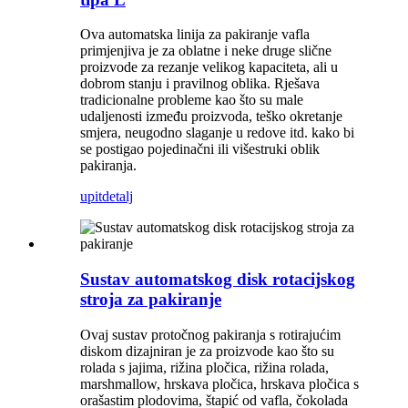
Ova automatska linija za pakiranje vafla
primjenjiva je za oblatne i neke druge slične
proizvode za rezanje velikog kapaciteta, ali u
dobrom stanju i pravilnog oblika. Rješava
tradicionalne probleme kao što su male
udaljenosti između proizvoda, teško okretanje
smjera, neugodno slaganje u redove itd. kako bi
se postigao pojedinačni ili višestruki oblik
pakiranja.
upit
detalj
Sustav automatskog disk rotacijskog
stroja za pakiranje
Ovaj sustav protočnog pakiranja s rotirajućim
diskom dizajniran je za proizvode kao što su
rolada s jajima, rižina pločica, rižina rolada,
marshmallow, hrskava pločica, hrskava pločica s
orašastim plodovima, štapić od vafla, čokolada