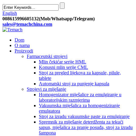
English
008615996605132(Mob/Whatsapp/Telegram)
sales@temachchina.com
Dom
O nama
Proizvodi
Farmaceutski strojevi
Mlin čekićar serije HML
Konusni mlin serije CML
Stroj za pregled lijekova za kapsule, pilule,
tablete
Automatski stroj za punjenje kapsula
Strojevi za miješanje
Homogenizator miješalice za emulgiranje u
laboratorijskim razmjerima
Vakuumska miješalica za homogeniziranje
emulgatora
Stroj za izradu vakuumske paste za emulgiranje
Spremnik za miješanje deterdženta za tekući
sapun, mješalica za pranje posuđa, stroj za izradu
šampona