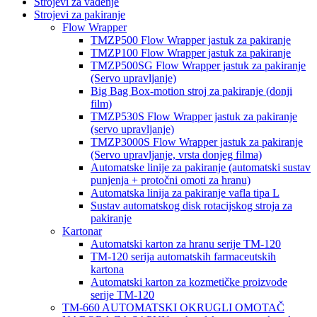
Strojevi za vađenje
Strojevi za pakiranje
Flow Wrapper
TMZP500 Flow Wrapper jastuk za pakiranje
TMZP100 Flow Wrapper jastuk za pakiranje
TMZP500SG Flow Wrapper jastuk za pakiranje
(Servo upravljanje)
Big Bag Box-motion stroj za pakiranje (donji
film)
TMZP530S Flow Wrapper jastuk za pakiranje
(servo upravljanje)
TMZP3000S Flow Wrapper jastuk za pakiranje
(Servo upravljanje, vrsta donjeg filma)
Automatske linije za pakiranje (automatski sustav
punjenja + protočni omoti za hranu)
Automatska linija za pakiranje vafla tipa L
Sustav automatskog disk rotacijskog stroja za
pakiranje
Kartonar
Automatski karton za hranu serije TM-120
TM-120 serija automatskih farmaceutskih
kartona
Automatski karton za kozmetičke proizvode
serije TM-120
TM-660 AUTOMATSKI OKRUGLI OMOTAČ