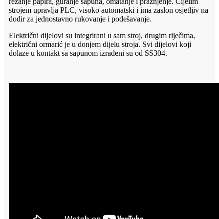
rezanje papira, guranje sapuna, omatanje i pražnjenje. Cijelim
strojem upravlja PLC, visoko automatski i ima zaslon osjetljiv na
dodir za jednostavno rukovanje i podešavanje.
Električni dijelovi su integrirani u sam stroj, drugim riječima,
električni ormarić je u donjem dijelu stroja. Svi dijelovi koji
dolaze u kontakt sa sapunom izrađeni su od SS304.