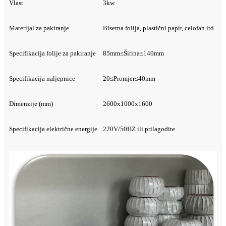
Vlast
3kw
Materijal za pakiranje
Biserna folija, plastični papir, celofan itd.
Specifikacija folije za pakiranje
85mm≤Širina≤140mm
Specifikacija naljepnice
20≤Promjer≤40mm
Dimenzije (mm)
2600x1000x1600
Specifikacija električne energije
220V/50HZ ili prilagodite