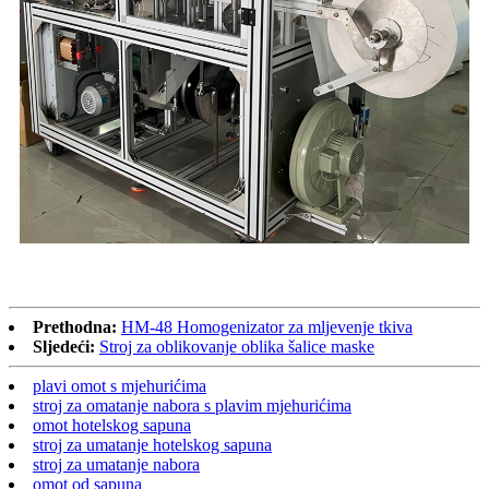
Prethodna:
HM-48 Homogenizator za mljevenje tkiva
Sljedeći:
Stroj za oblikovanje oblika šalice maske
plavi omot s mjehurićima
stroj za omatanje nabora s plavim mjehurićima
omot hotelskog sapuna
stroj za umatanje hotelskog sapuna
stroj za umatanje nabora
omot od sapuna