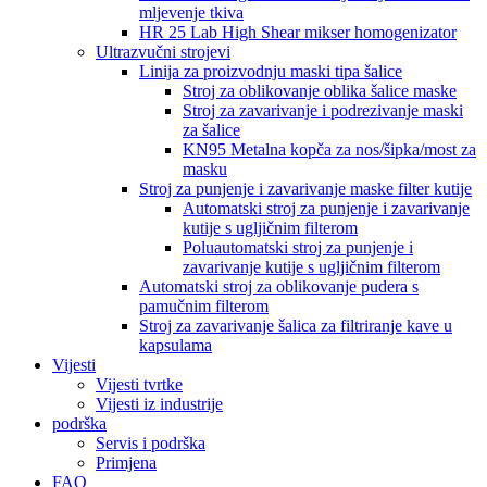
mljevenje tkiva
HR 25 Lab High Shear mikser homogenizator
Ultrazvučni strojevi
Linija za proizvodnju maski tipa šalice
Stroj za oblikovanje oblika šalice maske
Stroj za zavarivanje i podrezivanje maski
za šalice
KN95 Metalna kopča za nos/šipka/most za
masku
Stroj za punjenje i zavarivanje maske filter kutije
Automatski stroj za punjenje i zavarivanje
kutije s ugljičnim filterom
Poluautomatski stroj za punjenje i
zavarivanje kutije s ugljičnim filterom
Automatski stroj za oblikovanje pudera s
pamučnim filterom
Stroj za zavarivanje šalica za filtriranje kave u
kapsulama
Vijesti
Vijesti tvrtke
Vijesti iz industrije
podrška
Servis i podrška
Primjena
FAQ