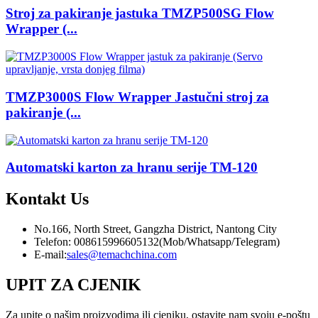
Stroj za pakiranje jastuka TMZP500SG Flow
Wrapper (...
TMZP3000S Flow Wrapper Jastučni stroj za
pakiranje (...
Automatski karton za hranu serije TM-120
Kontakt
Us
No.166, North Street, Gangzha District, Nantong City
Telefon: 008615996605132(Mob/Whatsapp/Telegram)
E-mail:
sales@temachchina.com
UPIT ZA CJENIK
Za upite o našim proizvodima ili cjeniku, ostavite nam svoju e-poštu