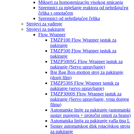
Mikseri za homogenizaciju visokog smicanja
Spremnici za miješanje reaktora od nehrđajućeg
čelika s omotačem
Spremnici od nehrđajućeg čelika
Strojevi za vađenje
Strojevi za pakiranje
Flow Wrapper
TMZP100 Flow Wrapper jastuk za
pakiranje
TMZP500 Flow Wrapper jastuk za
pakiranje
TMZP500SG Flow Wrapper jastuk za
pakiranje (Servo upravljanje)
Big Bag Box-motion stroj za pakiranje
(donji film)
TMZP530S Flow Wrapper jastuk za
pakiranje (servo upravljanje)
TMZP3000S Flow Wrapper jastuk za
pakiranje (Servo upravljanje, vrsta donjeg
filma)
Automatske linije za pakiranje (automatski
sustav punjenja + protočni omoti za hranu)
Automatska linija za pakiranje vafla tipa L
Sustav automatskog disk rotacijskog stroja
za pakiranje