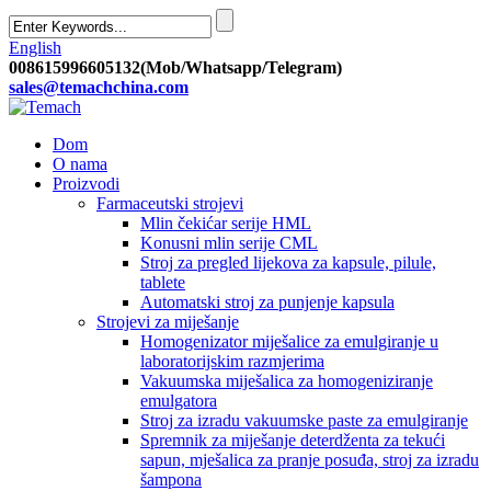
English
008615996605132(Mob/Whatsapp/Telegram)
sales@temachchina.com
Dom
O nama
Proizvodi
Farmaceutski strojevi
Mlin čekićar serije HML
Konusni mlin serije CML
Stroj za pregled lijekova za kapsule, pilule,
tablete
Automatski stroj za punjenje kapsula
Strojevi za miješanje
Homogenizator miješalice za emulgiranje u
laboratorijskim razmjerima
Vakuumska miješalica za homogeniziranje
emulgatora
Stroj za izradu vakuumske paste za emulgiranje
Spremnik za miješanje deterdženta za tekući
sapun, mješalica za pranje posuđa, stroj za izradu
šampona