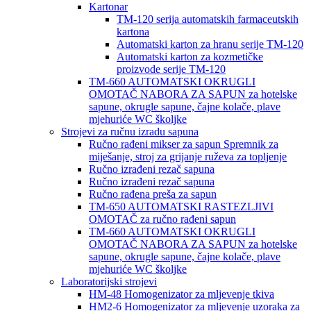
Kartonar
TM-120 serija automatskih farmaceutskih
kartona
Automatski karton za hranu serije TM-120
Automatski karton za kozmetičke
proizvode serije TM-120
TM-660 AUTOMATSKI OKRUGLI
OMOTAČ NABORA ZA SAPUN za hotelske
sapune, okrugle sapune, čajne kolače, plave
mjehuriće WC školjke
Strojevi za ručnu izradu sapuna
Ručno rađeni mikser za sapun Spremnik za
miješanje, stroj za grijanje ruževa za topljenje
Ručno izrađeni rezač sapuna
Ručno izrađeni rezač sapuna
Ručno rađena preša za sapun
TM-650 AUTOMATSKI RASTEZLJIVI
OMOTAČ za ručno rađeni sapun
TM-660 AUTOMATSKI OKRUGLI
OMOTAČ NABORA ZA SAPUN za hotelske
sapune, okrugle sapune, čajne kolače, plave
mjehuriće WC školjke
Laboratorijski strojevi
HM-48 Homogenizator za mljevenje tkiva
HM2-6 Homogenizator za mljevenje uzoraka za