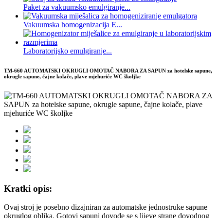
Paket za vakuumsko emulgiranje...
Vakuumska homogenizacija E...
Laboratorijsko emulgiranje...
TM-660 AUTOMATSKI OKRUGLI OMOTAČ NABORA ZA SAPUN za hotelske sapune,
okrugle sapune, čajne kolače, plave mjehuriće WC školjke
Kratki opis:
Ovaj stroj je posebno dizajniran za automatske jednostruke sapune
okruglog oblika. Gotovi sapuni dovode se s lijeve strane dovodnog