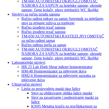
TM-660 AUTOMATSKI OKRUGLI OMOTAČ
NABORA ZA SAPUN za hotelske sapune, okrugle
sapune, čajne kolače, plave mjehuriće WC školjke
Strojevi za ručnu izradu sapuna
Ručno rađeni mikser za sapun Spremnik za miješanje,
stroj za grijanje ruževa za topljenje
Ručno izrađeni rezač sapuna
Ručno izrađeni rezač sapuna
TM-650 AUTOMATSKI RASTEZLJIVI OMOTAČ
za ručno rađeni sapun
Ručno rađena preša za sapun
TM-660 AUTOMATSKI OKRUGLI OMOTAČ
NABORA ZA SAPUN za hotelske sapune, okrugle
sapune, čajne kolače, plave mjehuriće WC školjke
Laboratorijski strojevi
HR 25 Lab High Shear mikser homogenizator
HM-48 Homogenizator za mljevenje tkiva
HM2-6 Homogenizator za mljevenje uzoraka za
mljevenje tkiva
Ultrazvučni strojevi
Linija za proizvodnju maski tipa šalice
Stroj za oblikovanje oblika šalice maske
Stroj za zavarivanje i podrezivanje maski za
šalice
KN95 Metalna kopča za nos/šipka/most za