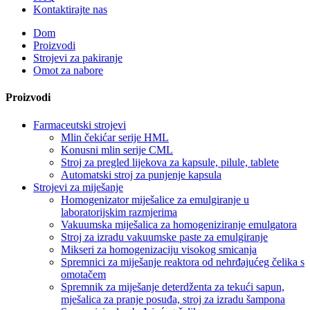
Kontaktirajte nas
Dom
Proizvodi
Strojevi za pakiranje
Omot za nabore
Proizvodi
Farmaceutski strojevi
Mlin čekićar serije HML
Konusni mlin serije CML
Stroj za pregled lijekova za kapsule, pilule, tablete
Automatski stroj za punjenje kapsula
Strojevi za miješanje
Homogenizator miješalice za emulgiranje u
laboratorijskim razmjerima
Vakuumska miješalica za homogeniziranje emulgatora
Stroj za izradu vakuumske paste za emulgiranje
Mikseri za homogenizaciju visokog smicanja
Spremnici za miješanje reaktora od nehrđajućeg čelika s
omotačem
Spremnik za miješanje deterdženta za tekući sapun,
mješalica za pranje posuđa, stroj za izradu šampona