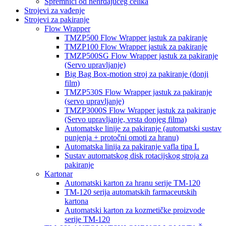
Spremnici od nehrđajućeg čelika
Strojevi za vađenje
Strojevi za pakiranje
Flow Wrapper
TMZP500 Flow Wrapper jastuk za pakiranje
TMZP100 Flow Wrapper jastuk za pakiranje
TMZP500SG Flow Wrapper jastuk za pakiranje
(Servo upravljanje)
Big Bag Box-motion stroj za pakiranje (donji
film)
TMZP530S Flow Wrapper jastuk za pakiranje
(servo upravljanje)
TMZP3000S Flow Wrapper jastuk za pakiranje
(Servo upravljanje, vrsta donjeg filma)
Automatske linije za pakiranje (automatski sustav
punjenja + protočni omoti za hranu)
Automatska linija za pakiranje vafla tipa L
Sustav automatskog disk rotacijskog stroja za
pakiranje
Kartonar
Automatski karton za hranu serije TM-120
TM-120 serija automatskih farmaceutskih
kartona
Automatski karton za kozmetičke proizvode
serije TM-120